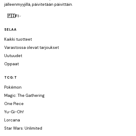
jälleenmyyjillä, päivitetään päivittäin.
🇫🇮
FI
SELAA
Kaikki tuotteet
Varastossa olevat tarjoukset
Uutuudet
Oppaat
TCG:T
Pokémon
Magic: The Gathering
One Piece
Yu-Gi-Oh!
Lorcana
Star Wars: Unlimited