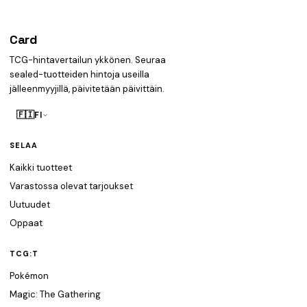
Card
heist
TCG-hintavertailun ykkönen. Seuraa
sealed-tuotteiden hintoja useilla
jälleenmyyjillä, päivitetään päivittäin.
🇫🇮
FI
SELAA
Kaikki tuotteet
Varastossa olevat tarjoukset
Uutuudet
Oppaat
TCG:T
Pokémon
Magic: The Gathering