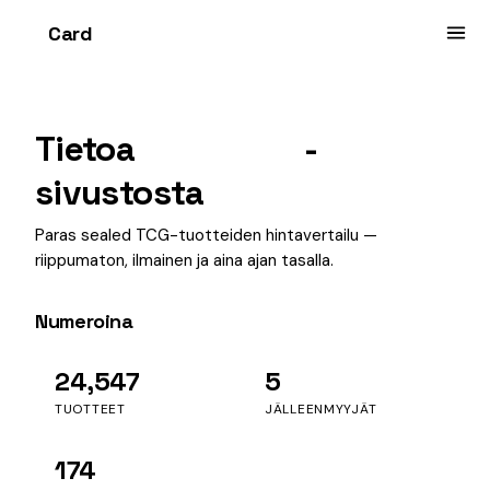
Card
heist
Tietoa
Cardheist
-
sivustosta
Paras sealed TCG-tuotteiden hintavertailu —
riippumaton, ilmainen ja aina ajan tasalla.
Numeroina
24,547
5
TUOTTEET
JÄLLEENMYYJÄT
174