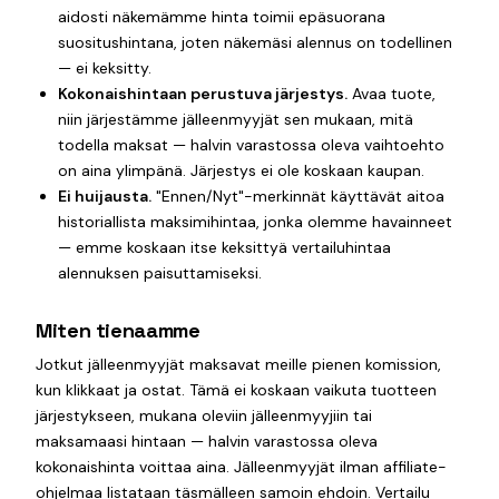
aidosti näkemämme hinta toimii epäsuorana
suositushintana, joten näkemäsi alennus on todellinen
— ei keksitty.
Kokonaishintaan perustuva järjestys.
Avaa tuote,
niin järjestämme jälleenmyyjät sen mukaan, mitä
todella maksat — halvin varastossa oleva vaihtoehto
on aina ylimpänä. Järjestys ei ole koskaan kaupan.
Ei huijausta.
"Ennen/Nyt"-merkinnät käyttävät aitoa
historiallista maksimihintaa, jonka olemme havainneet
— emme koskaan itse keksittyä vertailuhintaa
alennuksen paisuttamiseksi.
Miten tienaamme
Jotkut jälleenmyyjät maksavat meille pienen komission,
kun klikkaat ja ostat. Tämä ei koskaan vaikuta tuotteen
järjestykseen, mukana oleviin jälleenmyyjiin tai
maksamaasi hintaan — halvin varastossa oleva
kokonaishinta voittaa aina. Jälleenmyyjät ilman affiliate-
ohjelmaa listataan täsmälleen samoin ehdoin. Vertailu