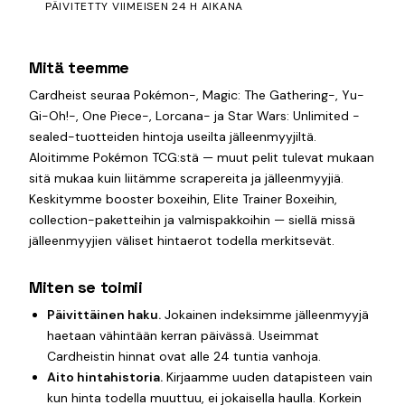
PÄIVITETTY VIIMEISEN 24 H AIKANA
Mitä teemme
Cardheist seuraa Pokémon-, Magic: The Gathering-, Yu-
Gi-Oh!-, One Piece-, Lorcana- ja Star Wars: Unlimited -
sealed-tuotteiden hintoja useilta jälleenmyyjiltä.
Aloitimme Pokémon TCG:stä — muut pelit tulevat mukaan
sitä mukaa kuin liitämme scrapereita ja jälleenmyyjiä.
Keskitymme booster boxeihin, Elite Trainer Boxeihin,
collection-paketteihin ja valmispakkoihin — siellä missä
jälleenmyyjien väliset hintaerot todella merkitsevät.
Miten se toimii
Päivittäinen haku.
Jokainen indeksimme jälleenmyyjä
haetaan vähintään kerran päivässä. Useimmat
Cardheistin hinnat ovat alle 24 tuntia vanhoja.
Aito hintahistoria.
Kirjaamme uuden datapisteen vain
kun hinta todella muuttuu, ei jokaisella haulla. Korkein