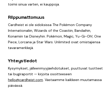
toimii sinua varten, ei kauppoja.
Riippumattomuus
Cardheist ei ole sidoksissa The Pokémon Company
Internationaliin, Wizards of the Coastiin, Bandaihin,
Konamiin tai Disneyhin. Pokémon, Magic, Yu-Gi-Oh!, One
Piece, Lorcana ja Star Wars: Unlimited ovat omistajiensa
tavaramerkkejä.
Yhteystiedot
Kysymykset, jälleenmyyjäehdotukset, puuttuvat tuotteet
tai bugiraportit — kirjoita osoitteeseen
hello@cardheist.com
. Vastaamme kaikkeen muutamassa
päivässä.