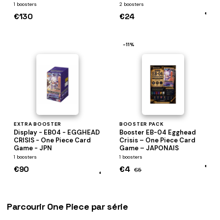
ONE PIECE
1 boosters
2 boosters
€130
€24
−11%
EXTRA BOOSTER
BOOSTER PACK
Display - EB04 - EGGHEAD
Booster EB-04 Egghead
CRISIS - One Piece Card
Crisis – One Piece Card
Game - JPN
Game – JAPONAIS
1 boosters
1 boosters
€90
€4
€5
Parcourir One Piece par série