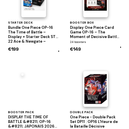
STARTER DECK
BOOSTER BOX
Bundle One Piece OP-16
Display One Piece Card
The Time of Battle –
Game OP-16 – The
Display + Starter Deck ST-
Moment of Decisive Battle
22 Ace & Newgate –
– Japonais
24 boosters
Anglais
€199
€149
BOOSTER PACK
DOUBLE PACK
DISPLAY THE TIME OF
One Piece - Double Pack
BATTLE &#8211; OP-16
Set DP11 : OP16 L'Heure de
&#8211; JAPONAIS 2026
la Bataille Décisive