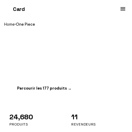
Card
heist
Home
›
One Piece
VOUS PARCOUREZ
One Piece
Le TCG le plus brûlant de Bandai. 177 produits sealed
suivis, dont 55 en stock en ce moment.
Parcourir les 177 produits →
Changer de jeu
24,680
11
PRODUITS
REVENDEURS