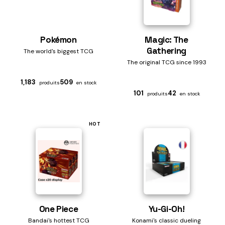
Pokémon
Magic: The
Gathering
The world's biggest TCG
The original TCG since 1993
1,183
509
produits
en stock
101
42
produits
en stock
HOT
One Piece
Yu-Gi-Oh!
Bandai's hottest TCG
Konami's classic dueling