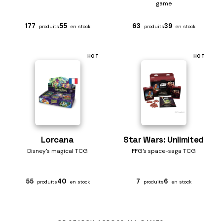
game
177
55
63
39
produits
en stock
produits
en stock
HOT
HOT
Lorcana
Star Wars: Unlimited
Disney's magical TCG
FFG's space-saga TCG
55
40
7
6
produits
en stock
produits
en stock