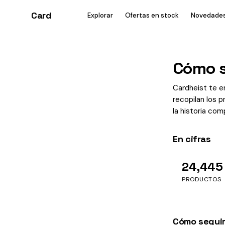
Card
heist
Explorar
Ofertas en stock
Novedade
Cómo s
Cardheist te 
recopilan los 
la historia com
En cifras
24,445
PRODUCTOS
Cómo seguim