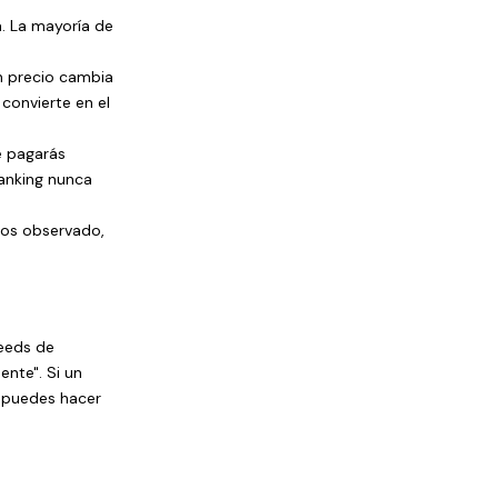
a. La mayoría de
n precio cambia
convierte en el
e pagarás
ranking nunca
mos observado,
eeds de
nte". Si un
e puedes hacer