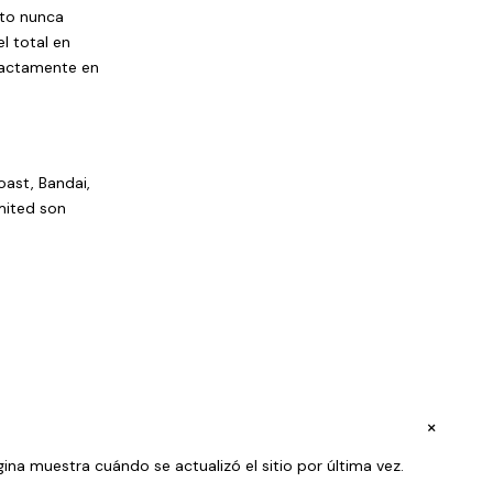
sto nunca
l total en
xactamente en
oast, Bandai,
mited son
+
ina muestra cuándo se actualizó el sitio por última vez.