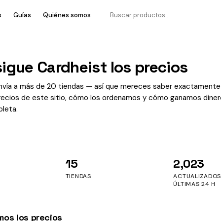
s
Guías
Quiénes somos
igue Cardheist los precios
envía a más de 20 tiendas — así que mereces saber exactament
precios de este sitio, cómo los ordenamos y cómo ganamos dinero
pleta.
15
2,023
TIENDAS
ACTUALIZADOS
ÚLTIMAS 24 H
os los precios