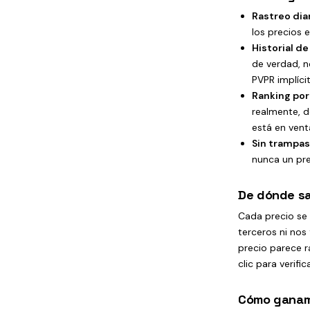
Rastreo diar
los precios 
Historial de
de verdad, n
PVPR implíci
Ranking por 
realmente, d
está en vent
Sin trampas
nunca un pre
De dónde sa
Cada precio se
terceros ni nos
precio parece r
clic para verific
Cómo ganamo