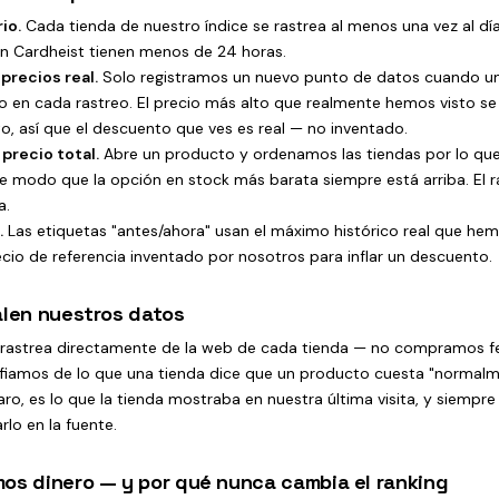
io.
Cada tienda de nuestro índice se rastrea al menos una vez al dí
en Cardheist tienen menos de 24 horas.
 precios real.
Solo registramos un nuevo punto de datos cuando u
o en cada rastreo. El precio más alto que realmente hemos visto se 
to, así que el descuento que ves es real — no inventado.
precio total.
Abre un producto y ordenamos las tiendas por lo qu
e modo que la opción en stock más barata siempre está arriba. El 
a.
.
Las etiquetas "antes/ahora" usan el máximo histórico real que he
cio de referencia inventado por nosotros para inflar un descuento.
len nuestros datos
 rastrea directamente de la web de cada tienda — no compramos f
 fiamos de lo que una tienda dice que un producto cuesta "normalme
aro, es lo que la tienda mostraba en nuestra última visita, y siempr
arlo en la fuente.
s dinero — y por qué nunca cambia el ranking