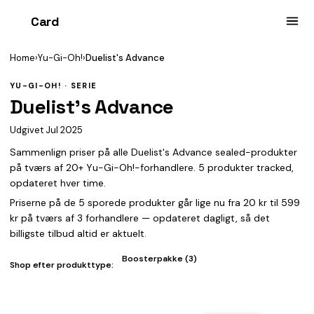
Card
heist
Home
›
Yu-Gi-Oh!
›
Duelist's Advance
YU-GI-OH! · SERIE
Duelist's Advance
Udgivet Jul 2025
Sammenlign priser på alle Duelist's Advance sealed-produkter
på tværs af 20+ Yu-Gi-Oh!-forhandlere. 5 produkter tracked,
opdateret hver time.
Priserne på de 5 sporede produkter går lige nu fra 20 kr til 599
kr på tværs af 3 forhandlere — opdateret dagligt, så det
billigste tilbud altid er aktuelt.
Boosterpakke (3)
Shop efter produkttype: