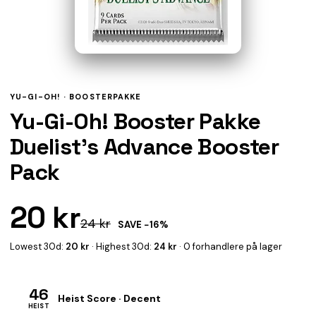
YU-GI-OH! ·
BOOSTERPAKKE
Yu-Gi-Oh! Booster Pakke
Duelist's Advance Booster
Pack
20 kr
24 kr
SAVE −16%
Lowest 30d:
20 kr
· Highest 30d:
24 kr
· 0 forhandlere på lager
46
Heist Score · Decent
HEIST