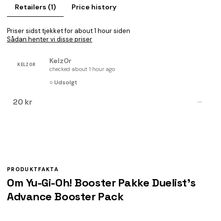
Retailers (1)
Price history
Priser sidst tjekket for about 1 hour siden
Sådan henter vi disse priser
Kelz0r
KELZ0R
checked about 1 hour ago
○ Udsolgt
20 kr
—
PRODUKTFAKTA
Om Yu-Gi-Oh! Booster Pakke Duelist's
Advance Booster Pack