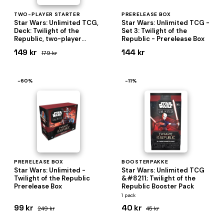
TWO-PLAYER STARTER
PRERELEASE BOX
Star Wars: Unlimited TCG,
Star Wars: Unlimited TCG -
Deck: Twilight of the
Set 3: Twilight of the
Republic, two-player
Republic - Prerelease Box
starter
149 kr
144 kr
179 kr
−60%
−11%
PRERELEASE BOX
BOOSTERPAKKE
Star Wars: Unlimited -
Star Wars: Unlimited TCG
Twilight of the Republic
&#8211; Twilight of the
Prerelease Box
Republic Booster Pack
1 pack
99 kr
40 kr
249 kr
45 kr