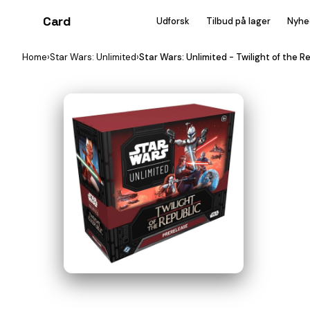
Card
heist
Udforsk
Tilbud på lager
Nyhe
Home
›
Star Wars: Unlimited
›
Star Wars: Unlimited - Twilight of the 