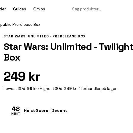
der
Guides
Om os
Republic Prerelease Box
STAR WARS: UNLIMITED ·
PRERELEASE BOX
Star Wars: Unlimited - Twiligh
Box
249 kr
Lowest 30d:
99 kr
· Highest 30d:
249 kr
· 1 forhandler på lager
48
Heist Score · Decent
HEIST