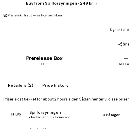
Buy from Spilforsyningen · 249 kr →
Pris ekskl. fragt — se hos butikken
Sign in for 
Sh
Prerelease Box
—
TYPE
RELE
Retailers (2)
Price history
Priser sidst tjekket for about 2 hours siden
Sådan henter vi disse priser
Spilforsyningen
● På lager
SPILFO
checked about 2 hours ago