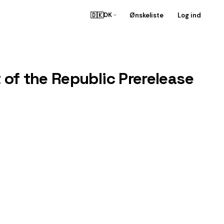
🇩🇰
Ønskeliste
Log ind
DK
t of the Republic Prerelease