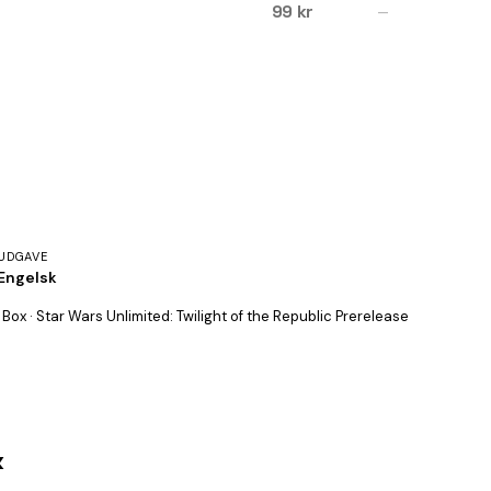
99 kr
—
UDGAVE
Engelsk
 Box · Star Wars Unlimited: Twilight of the Republic Prerelease
x