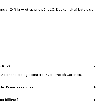
 pris er 249 kr — et spænd på 152%. Det kan altså betale sig
+
se Box?
af 2 forhandlere og opdateret hver time på Cardheist.
+
ublic Prerelease Box?
+
ox billigst?