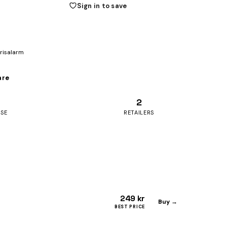
Sign in to save
prisalarm
are
2
ASE
RETAILERS
249 kr
Buy →
BEST PRICE