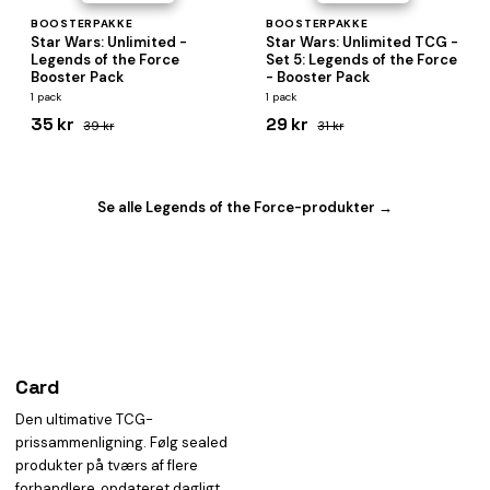
BOOSTERPAKKE
BOOSTERPAKKE
Star Wars: Unlimited -
Star Wars: Unlimited TCG -
Legends of the Force
Set 5: Legends of the Force
Booster Pack
- Booster Pack
1 pack
1 pack
35 kr
29 kr
39 kr
31 kr
Se alle Legends of the Force-produkter →
Card
heist
Den ultimative TCG-
prissammenligning. Følg sealed
produkter på tværs af flere
forhandlere, opdateret dagligt.