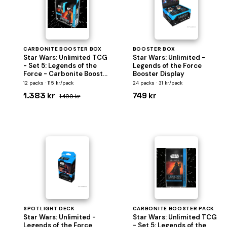
CARBONITE BOOSTER BOX
BOOSTER BOX
Star Wars: Unlimited TCG
Star Wars: Unlimited -
- Set 5: Legends of the
Legends of the Force
Force - Carbonite Booster
Booster Display
Display (Box med 12
12 packs · 115 kr/pack
24 packs · 31 kr/pack
Carbonite Packs)
1.383 kr
749 kr
1.499 kr
SPOTLIGHT DECK
CARBONITE BOOSTER PACK
Star Wars: Unlimited -
Star Wars: Unlimited TCG
Legends of the Force
- Set 5: Legends of the