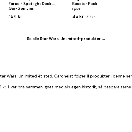
Force - Spotlight Deck:
Booster Pack
Qui-Gon Jinn
1 pack
154 kr
35 kr
39 kr
Se alle Star Wars: Unlimited-produkter →
ar Wars: Unlimited ét sted. Cardheist følger 11 produkter i denne se
29 kr. Hver pris sammenlignes med sin egen historik, så besparelserne