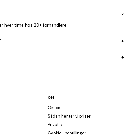
+
er hver time hos 20+ forhandlere.
+
?
+
OM
Om os
Sådan henter vi priser
Privatliv
Cookie-indstillinger