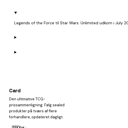
Legends of the Force til Star Wars: Unlimited udkom i July 
Card
heist
Den ultimative TCG-
prissammenligning. Følg sealed
produkter på tværs af flere
forhandlere, opdateret dagligt.
🇩🇰
DK