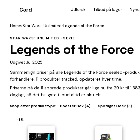
Card
heist
Udforsk
Tilbud på lager
Nyhe
Home
›
Star Wars: Unlimited
›
Legends of the Force
STAR WARS: UNLIMITED · SERIE
Legends of the Force
Udgivet Jul 2025
Sammenlign priser på alle Legends of the Force sealed-produk
forhandlere. 11 produkter tracked, opdateret hver time.
Priserne på de 11 sporede produkter går lige nu fra 29 kr til 1.
dagligt, så det billigste tilbud altid er aktuelt.
Shop efter produkttype:
Booster Box (4)
Spotlight Deck (3)
−8%