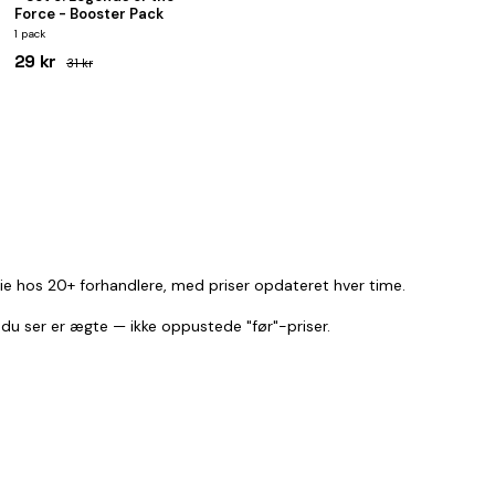
Force - Booster Pack
1 pack
29 kr
31 kr
rie hos 20+ forhandlere, med priser opdateret hver time.
 du ser er ægte — ikke oppustede "før"-priser.