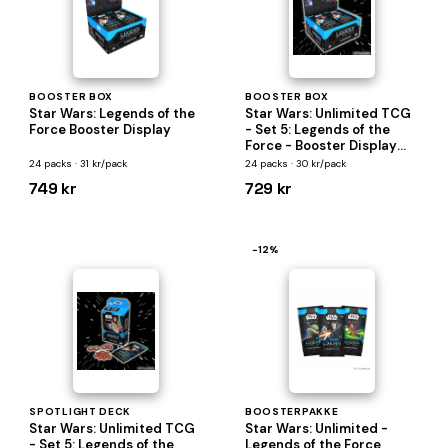
BOOSTER BOX
BOOSTER BOX
Star Wars: Legends of the
Star Wars: Unlimited TCG
Force Booster Display
- Set 5: Legends of the
Force - Booster Display
(Box med 24 Packs)
24 packs · 31 kr/pack
24 packs · 30 kr/pack
749 kr
729 kr
−12%
SPOTLIGHT DECK
BOOSTERPAKKE
Star Wars: Unlimited TCG
Star Wars: Unlimited -
- Set 5: Legends of the
Legends of the Force