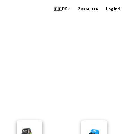
🇩🇰
Ønskeliste
Log ind
DK