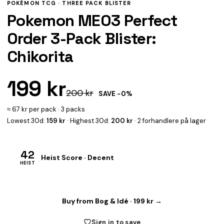
POKÉMON TCG ·
THREE PACK BLISTER
Pokemon ME03 Perfect
Order 3-Pack Blister:
Chikorita
199 kr
200 kr
SAVE −0%
≈ 67 kr per pack · 3 packs
Lowest 30d:
159 kr
· Highest 30d:
200 kr
· 2 forhandlere på lager
42
Heist Score · Decent
HEIST
Buy from Bog & Idé · 199 kr →
Sign in to save