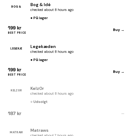
Bog & Idé
BOG &
checked about 8 hours ago
● På lager
199 kr
Buy →
BEST PRICE
Legekæden
LEGEKÆ
checked about 8 hours ago
● På lager
199 kr
Buy →
BEST PRICE
Kelz0r
KELZ0R
checked about 8 hours ago
○ Udsolgt
187 kr
—
Matraws
MATRAW
checked about 7 hours ago