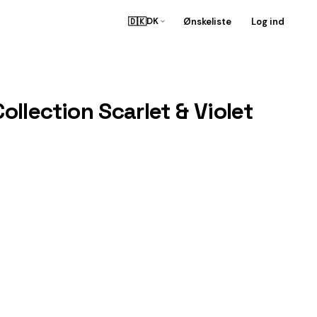
🇩🇰
Ønskeliste
Log ind
DK
lection Scarlet & Violet