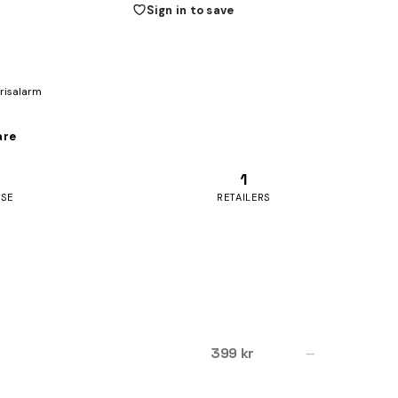
Sign in to save
prisalarm
are
1
ASE
RETAILERS
399 kr
—