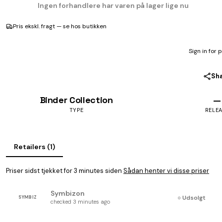
Ingen forhandlere har varen på lager lige nu
Pris ekskl. fragt — se hos butikken
Sign in for 
Sh
Binder Collection
—
TYPE
RELE
Retailers (1)
Priser sidst tjekket for 3 minutes siden
Sådan henter vi disse priser
Symbizon
○ Udsolgt
SYMBIZ
checked 3 minutes ago