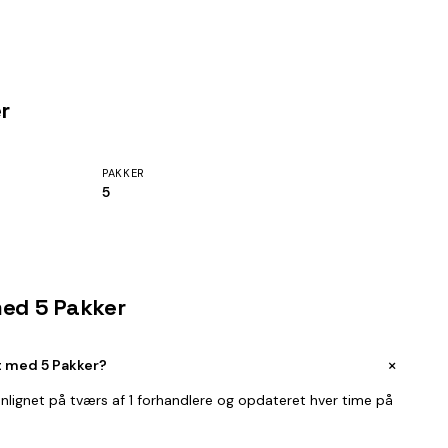
r
PAKKER
5
med 5 Pakker
+
t med 5 Pakker?
nlignet på tværs af 1 forhandlere og opdateret hver time på