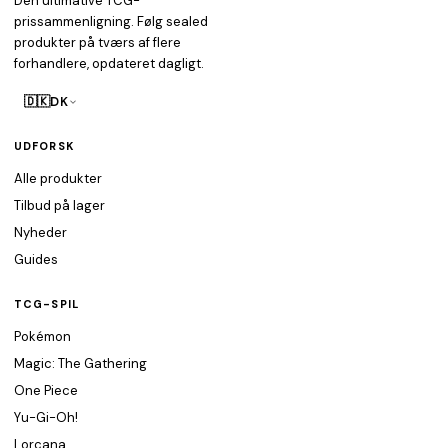
Den ultimative TCG-
prissammenligning. Følg sealed
produkter på tværs af flere
forhandlere, opdateret dagligt.
🇩🇰
DK
UDFORSK
Alle produkter
Tilbud på lager
Nyheder
Guides
TCG-SPIL
Pokémon
Magic: The Gathering
One Piece
Yu-Gi-Oh!
Lorcana