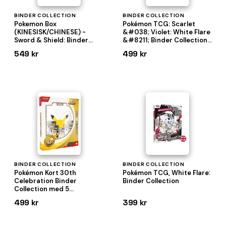
BINDER COLLECTION
BINDER COLLECTION
Pokemon Box
Pokémon TCG: Scarlet
(KINESISK/CHINESE) -
&#038; Violet: White Flare
Sword & Shield: Binder
&#8211; Binder Collection
Collection Set Gift Box -
(5 Boosters)
549 kr
499 kr
Morpeko V-Union
BINDER COLLECTION
BINDER COLLECTION
Pokémon Kort 30th
Pokémon TCG, White Flare:
Celebration Binder
Binder Collection
Collection med 5
Boosterpakker
499 kr
399 kr