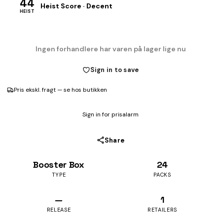
44
Heist Score · Decent
HEIST
Ingen forhandlere har varen på lager lige nu
Sign in to save
Pris ekskl. fragt — se hos butikken
Sign in for prisalarm
Share
Booster Box
24
TYPE
PACKS
—
1
RELEASE
RETAILERS