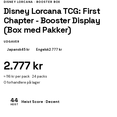
DISNEY LORCANA ·
BOOSTER BOX
Disney Lorcana TCG: First
Chapter - Booster Display
(Box med Pakker)
UDGAVER
Japansk
45 kr
Engelsk
2.777 kr
2.777 kr
≈ 116 kr per pack · 24 packs
0 forhandlere på lager
44
Heist Score · Decent
HEIST