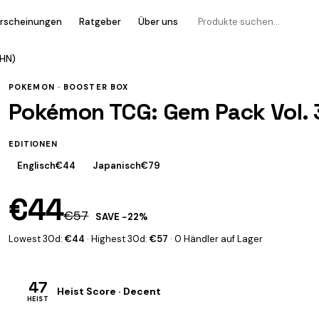
rscheinungen
Ratgeber
Über uns
CHN)
POKEMON ·
BOOSTER BOX
Pokémon TCG: Gem Pack Vol. 3
EDITIONEN
Englisch
€44
Japanisch
€79
€44
€57
SAVE −22%
Lowest 30d:
€44
· Highest 30d:
€57
· 0 Händler auf Lager
47
Heist Score · Decent
HEIST