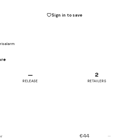
Sign in to save
prisalarm
are
—
2
RELEASE
RETAILERS
€44
—
er