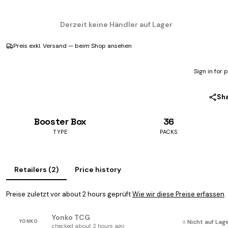
Derzeit keine Händler auf Lager
Preis exkl. Versand — beim Shop ansehen
Sign in for 
Sh
Booster Box
36
TYPE
PACKS
Retailers (2)
Price history
Preise zuletzt vor about 2 hours geprüft
Wie wir diese Preise erfassen
Yonko TCG
○ Nicht auf Lag
YONKO
checked about 2 hours ago