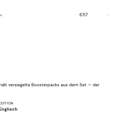
€57
—
er
thält versiegelte Boosterpacks aus dem Set — der
EDITION
Englisch