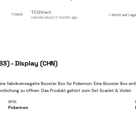
TCGViert
○ Nicht auf Lag
TCGVIE
checked about 2 months ago
3) - Display (CHN)
ine fabrikversiegelte Booster Box für Pokemon. Eine Booster Box en
entlichung zu öffnen. Das Produkt gehört zum Set Scarlet & Violet.
SPIEL
Pokemon