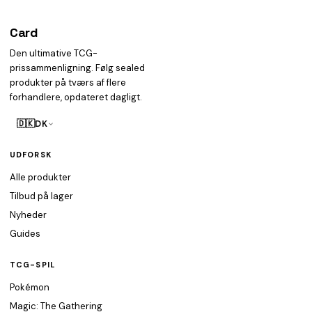
Card
heist
Den ultimative TCG-
prissammenligning. Følg sealed
produkter på tværs af flere
forhandlere, opdateret dagligt.
🇩🇰
DK
UDFORSK
Alle produkter
Tilbud på lager
Nyheder
Guides
TCG-SPIL
Pokémon
Magic: The Gathering