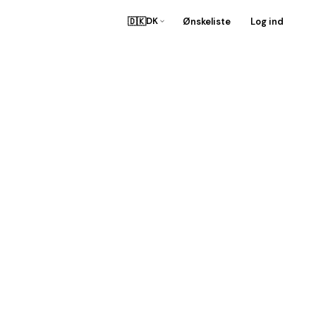
🇩🇰
Ønskeliste
Log ind
DK