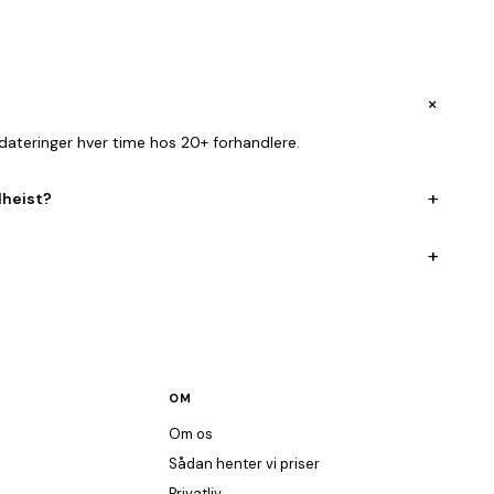
+
dateringer hver time hos 20+ forhandlere.
+
dheist?
+
OM
Om os
Sådan henter vi priser
Privatliv