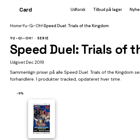
Card
heist
Udforsk
Tilbud på lager
Nyhe
Home
›
Yu-Gi-Oh!
›
Speed Duel: Trials of the Kingdom
YU-GI-OH! · SERIE
Speed Duel: Trials of 
Udgivet Dec 2019
Sammenlign priser på alle Speed Duel: Trials of the Kingdom 
forhandlere. 1 produkter tracked, opdateret hver time.
−9%