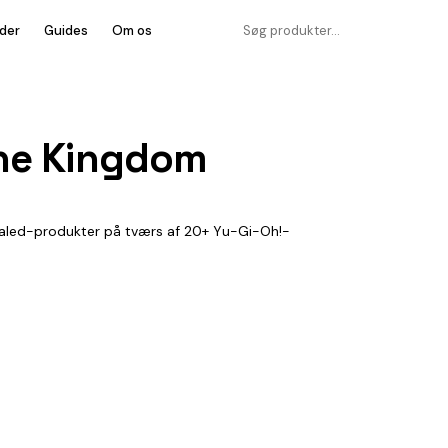
der
Guides
Om os
the Kingdom
sealed-produkter på tværs af 20+ Yu-Gi-Oh!-