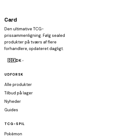
Card
heist
Den ultimative TCG-
prissammenligning. Følg sealed
produkter på tværs af flere
forhandlere, opdateret dagligt.
🇩🇰
DK
UDFORSK
Alle produkter
Tilbud på lager
Nyheder
Guides
TCG-SPIL
Pokémon