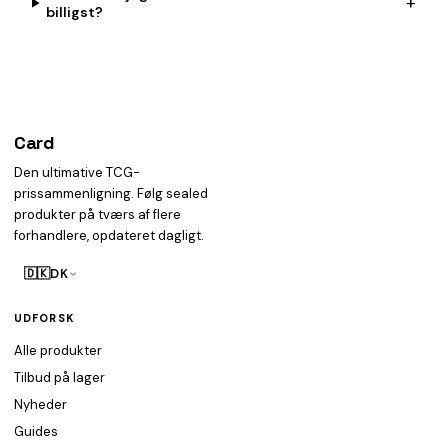
+
billigst?
Card
heist
Den ultimative TCG-
prissammenligning. Følg sealed
produkter på tværs af flere
forhandlere, opdateret dagligt.
🇩🇰
DK
UDFORSK
Alle produkter
Tilbud på lager
Nyheder
Guides