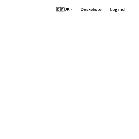
🇩🇰
Ønskeliste
Log ind
DK