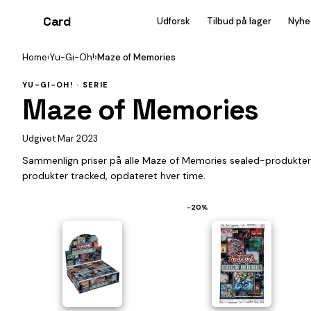
Card
heist
Udforsk
Tilbud på lager
Nyhe
Home
›
Yu-Gi-Oh!
›
Maze of Memories
YU-GI-OH! · SERIE
Maze of Memories
Udgivet Mar 2023
Sammenlign priser på alle Maze of Memories sealed-produkter
produkter tracked, opdateret hver time.
−20%