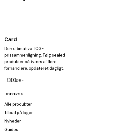
Card
heist
Den ultimative TCG-
prissammenligning. Følg sealed
produkter på tværs af flere
forhandlere, opdateret dagligt.
🇩🇰
DK
UDFORSK
Alle produkter
Tilbud på lager
Nyheder
Guides