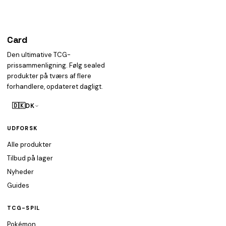
Card
heist
Den ultimative TCG-
prissammenligning. Følg sealed
produkter på tværs af flere
forhandlere, opdateret dagligt.
🇩🇰
DK
UDFORSK
Alle produkter
Tilbud på lager
Nyheder
Guides
TCG-SPIL
Pokémon