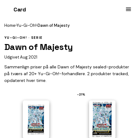
Card
heist
Home
›
Yu-Gi-Oh!
›
Dawn of Majesty
YU-GI-OH! · SERIE
Dawn of Majesty
Udgivet Aug 2021
Sammenlign priser på alle Dawn of Majesty sealed-produkter
på tværs af 20+ Yu-Gi-Oh!-forhandlere. 2 produkter tracked,
opdateret hver time.
−21%