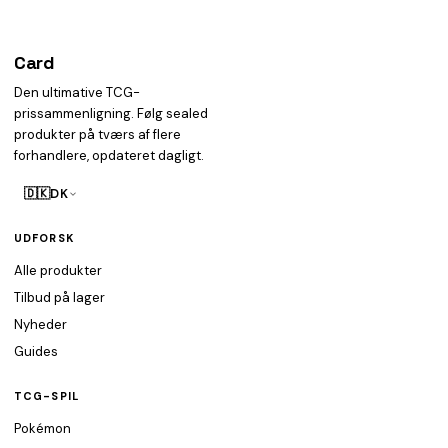
Card
heist
Den ultimative TCG-
prissammenligning. Følg sealed
produkter på tværs af flere
forhandlere, opdateret dagligt.
🇩🇰
DK
UDFORSK
Alle produkter
Tilbud på lager
Nyheder
Guides
TCG-SPIL
Pokémon