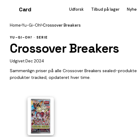
Card
heist
Udforsk
Tilbud på lager
Nyhe
Home
›
Yu-Gi-Oh!
›
Crossover Breakers
YU-GI-OH! · SERIE
Crossover Breakers
Udgivet Dec 2024
Sammenlign priser på alle Crossover Breakers sealed-produkte
produkter tracked, opdateret hver time.