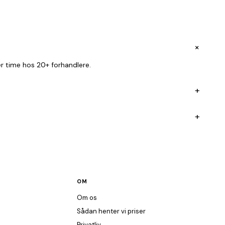
+
r time hos 20+ forhandlere.
+
+
OM
Om os
Sådan henter vi priser
Privatliv