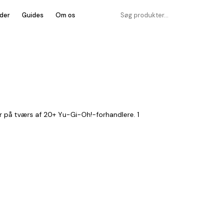
der
Guides
Om os
r på tværs af 20+ Yu-Gi-Oh!-forhandlere. 1