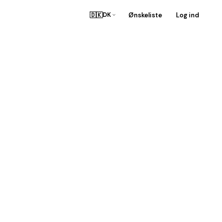
🇩🇰
Ønskeliste
Log ind
DK