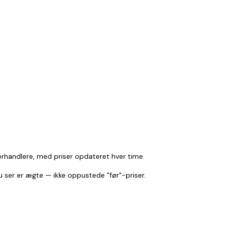
orhandlere, med priser opdateret hver time.
u ser er ægte — ikke oppustede "før"-priser.