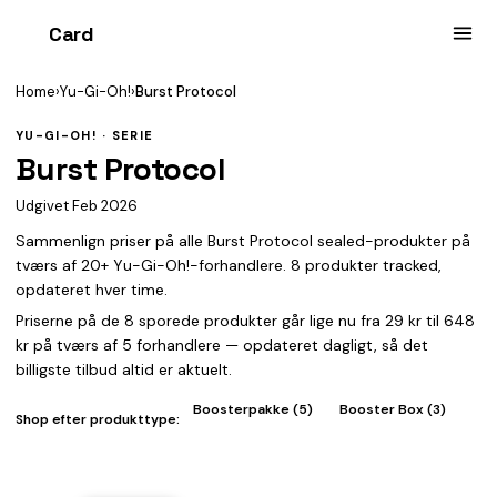
Card
heist
Home
›
Yu-Gi-Oh!
›
Burst Protocol
YU-GI-OH! · SERIE
Burst Protocol
Udgivet Feb 2026
Sammenlign priser på alle Burst Protocol sealed-produkter på
tværs af 20+ Yu-Gi-Oh!-forhandlere. 8 produkter tracked,
opdateret hver time.
Priserne på de 8 sporede produkter går lige nu fra 29 kr til 648
kr på tværs af 5 forhandlere — opdateret dagligt, så det
billigste tilbud altid er aktuelt.
Boosterpakke (5)
Booster Box (3)
Shop efter produkttype: