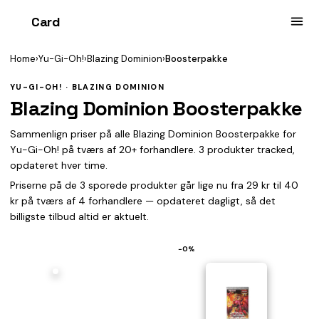
Card
heist
Home
›
Yu-Gi-Oh!
›
Blazing Dominion
›
Boosterpakke
YU-GI-OH! · BLAZING DOMINION
Blazing Dominion Boosterpakke
Sammenlign priser på alle Blazing Dominion Boosterpakke for
Yu-Gi-Oh! på tværs af 20+ forhandlere. 3 produkter tracked,
opdateret hver time.
Priserne på de 3 sporede produkter går lige nu fra 29 kr til 40
kr på tværs af 4 forhandlere — opdateret dagligt, så det
billigste tilbud altid er aktuelt.
−0%