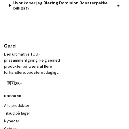
Hvor køber jeg Blazing Dominion Boosterpakke
+
billigst?
Card
heist
Den ultimative TCG-
prissammenligning. Følg sealed
produkter på tværs af flere
forhandlere, opdateret dagligt.
🇩🇰
DK
UDFORSK
Alle produkter
Tilbud på lager
Nyheder
Guides