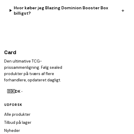
Hvor køber jeg Blazing Dominion Booster Box
+
billigst?
Card
heist
Den ultimative TCG-
prissammenligning. Følg sealed
produkter på tværs af flere
forhandlere, opdateret dagligt.
🇩🇰
DK
UDFORSK
Alle produkter
Tilbud på lager
Nyheder