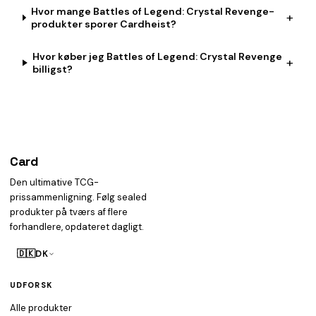
Hvor mange Battles of Legend: Crystal Revenge-
+
produkter sporer Cardheist?
Hvor køber jeg Battles of Legend: Crystal Revenge
+
billigst?
Card
heist
Den ultimative TCG-
prissammenligning. Følg sealed
produkter på tværs af flere
forhandlere, opdateret dagligt.
🇩🇰
DK
UDFORSK
Alle produkter