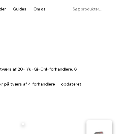
der
Guides
Om os
å tværs af 20+ Yu-Gi-Oh!-forhandlere. 6
9 kr på tværs af 4 forhandlere — opdateret