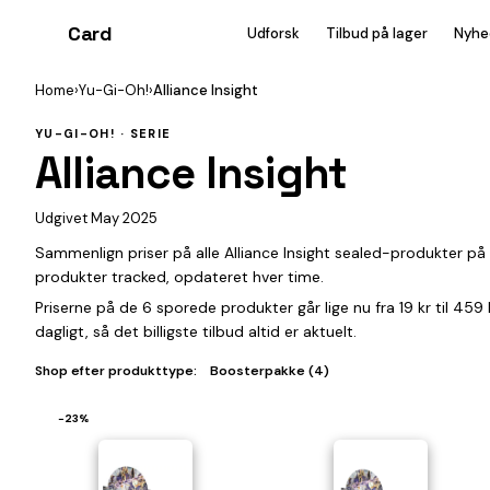
Card
heist
Udforsk
Tilbud på lager
Nyhe
Home
›
Yu-Gi-Oh!
›
Alliance Insight
YU-GI-OH! · SERIE
Alliance Insight
Udgivet May 2025
Sammenlign priser på alle Alliance Insight sealed-produkter p
produkter tracked, opdateret hver time.
Priserne på de 6 sporede produkter går lige nu fra 19 kr til 45
dagligt, så det billigste tilbud altid er aktuelt.
Shop efter produkttype:
Boosterpakke (4)
−23%