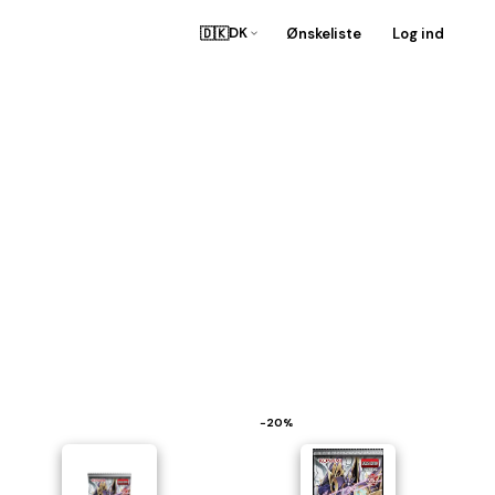
🇩🇰
Ønskeliste
Log ind
DK
−20%