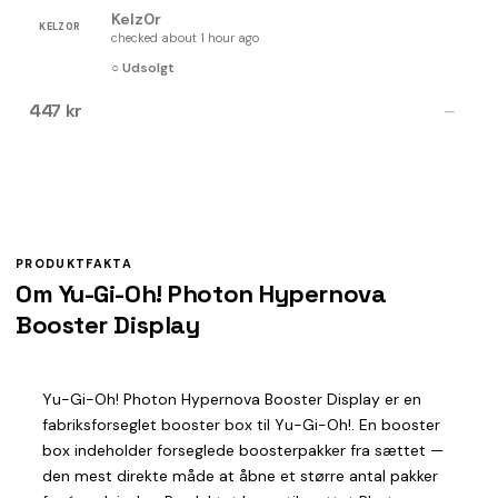
Kelz0r
KELZ0R
checked about 1 hour ago
○ Udsolgt
447 kr
—
PRODUKTFAKTA
Om Yu-Gi-Oh! Photon Hypernova
Booster Display
Yu-Gi-Oh! Photon Hypernova Booster Display er en
fabriksforseglet booster box til Yu-Gi-Oh!. En booster
box indeholder forseglede boosterpakker fra sættet —
den mest direkte måde at åbne et større antal pakker