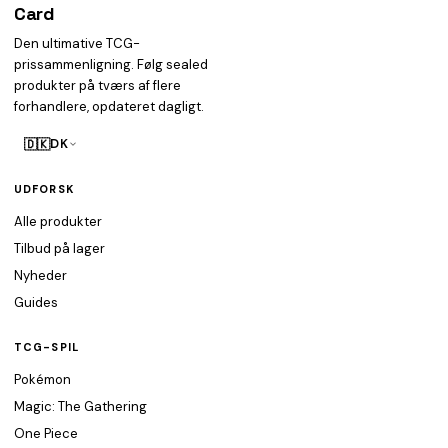
Card
heist
Den ultimative TCG-
prissammenligning. Følg sealed
produkter på tværs af flere
forhandlere, opdateret dagligt.
🇩🇰
DK
UDFORSK
Alle produkter
Tilbud på lager
Nyheder
Guides
TCG-SPIL
Pokémon
Magic: The Gathering
One Piece