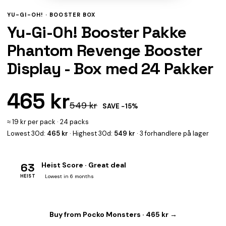
YU-GI-OH! ·
BOOSTER BOX
Yu-Gi-Oh! Booster Pakke
Phantom Revenge Booster
Display - Box med 24 Pakker
465 kr
549 kr
SAVE −15%
≈ 19 kr per pack · 24 packs
Lowest 30d:
465 kr
· Highest 30d:
549 kr
· 3 forhandlere på lager
63
Heist Score · Great deal
HEIST
Lowest in 6 months
Buy from Pocko Monsters · 465 kr →