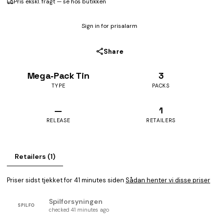
Pris ekskl. fragt — se hos butikken
Sign in for prisalarm
Share
Mega-Pack Tin
3
TYPE
PACKS
—
1
RELEASE
RETAILERS
Retailers (1)
Priser sidst tjekket for 41 minutes siden
Sådan henter vi disse priser
Spilforsyningen
SPILFO
checked 41 minutes ago