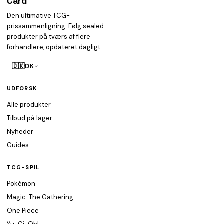
Card
heist
Den ultimative TCG-
prissammenligning. Følg sealed
produkter på tværs af flere
forhandlere, opdateret dagligt.
🇩🇰
DK
UDFORSK
Alle produkter
Tilbud på lager
Nyheder
Guides
TCG-SPIL
Pokémon
Magic: The Gathering
One Piece