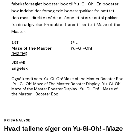
fabriksforseglet booster box til Yu-Gi-Oh!. En booster
box indeholder forseglede boosterpakker fra sættet —
den mest direkte måde at åbne et større antal pakker
fra én udgivelse. Produktet hører til sættet Maze of the
Master.
SÆT
SPIL
Maze of the Master
Yu-Gi-Oh!
(MZTM)
UDGAVE
Engelsk
Også kendt som:
Yu-Gi-Oh! Maze of the Master Booster Box
· Yu-Gi-Oh! Maze of The Master Booster Display · Yu-Gi-Oh!:
Maze of the Master Booster Display · Yu-Gi-Oh! - Maze of
the Master - Booster Box
PRISANALYSE
Hvad tallene siger om Yu-Gi-Oh! - Maze