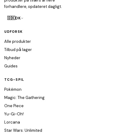
produkter på tværs af flere
forhandlere, opdateret dagligt.
🇩🇰
DK
UDFORSK
Alle produkter
Tilbud på lager
Nyheder
Guides
TCG-SPIL
Pokémon
Magic: The Gathering
One Piece
Yu-Gi-Oh!
Lorcana
Star Wars: Unlimited