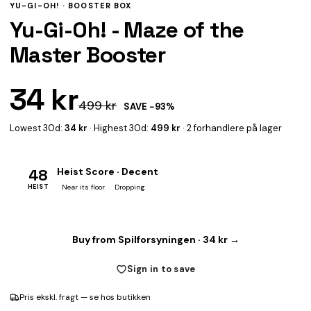
YU-GI-OH! ·
BOOSTER BOX
Yu-Gi-Oh! - Maze of the
Master Booster
34 kr
499 kr
SAVE −93%
Lowest 30d:
34 kr
· Highest 30d:
499 kr
· 2 forhandlere på lager
48
Heist Score · Decent
HEIST
Near its floor
Dropping
Buy from Spilforsyningen · 34 kr →
Sign in to save
Pris ekskl. fragt — se hos butikken