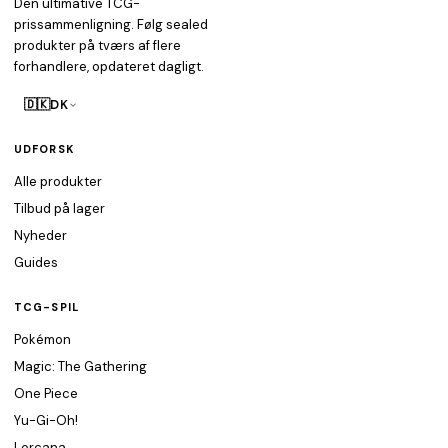
Den ultimative TCG-
prissammenligning. Følg sealed
produkter på tværs af flere
forhandlere, opdateret dagligt.
🇩🇰
DK
UDFORSK
Alle produkter
Tilbud på lager
Nyheder
Guides
TCG-SPIL
Pokémon
Magic: The Gathering
One Piece
Yu-Gi-Oh!
Lorcana