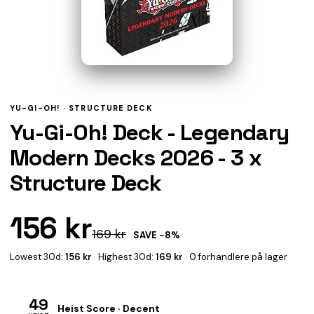
YU-GI-OH! ·
STRUCTURE DECK
Yu-Gi-Oh! Deck - Legendary
Modern Decks 2026 - 3 x
Structure Deck
156 kr
169 kr
SAVE −8%
Lowest 30d:
156 kr
· Highest 30d:
169 kr
· 0 forhandlere på lager
49
Heist Score · Decent