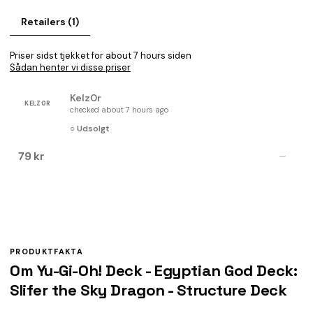
Retailers (1)
Priser sidst tjekket for about 7 hours siden
Sådan henter vi disse priser
Kelz0r
KELZ0R
checked about 7 hours ago
○ Udsolgt
79 kr
—
PRODUKTFAKTA
Om Yu-Gi-Oh! Deck - Egyptian God Deck:
Slifer the Sky Dragon - Structure Deck