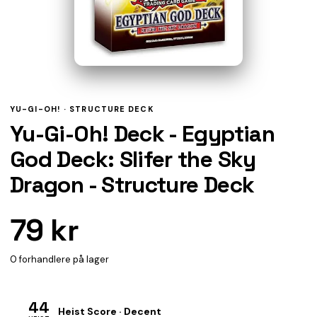
YU-GI-OH! ·
STRUCTURE DECK
Yu-Gi-Oh! Deck - Egyptian
God Deck: Slifer the Sky
Dragon - Structure Deck
79 kr
0 forhandlere på lager
44
Heist Score · Decent