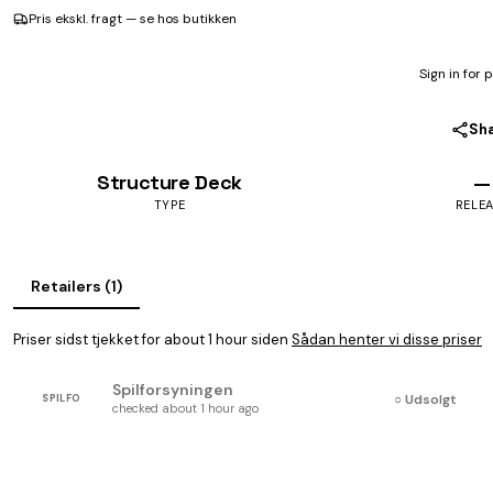
Pris ekskl. fragt — se hos butikken
Sign in for 
Sh
Structure Deck
—
TYPE
RELE
Retailers (1)
Priser sidst tjekket for about 1 hour siden
Sådan henter vi disse priser
Spilforsyningen
○ Udsolgt
SPILFO
checked about 1 hour ago