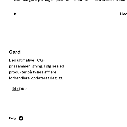
Hvo
Card
heist
Den ultimative TCG-
prissammenligning. Følg sealed
produkter på tværs af flere
forhandlere, opdateret dagligt.
🇩🇰
DK
Følg