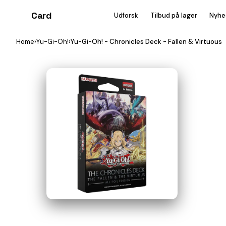
Card
heist
Udforsk
Tilbud på lager
Nyhe
Home
›
Yu-Gi-Oh!
›
Yu-Gi-Oh! - Chronicles Deck - Fallen & Virtuous