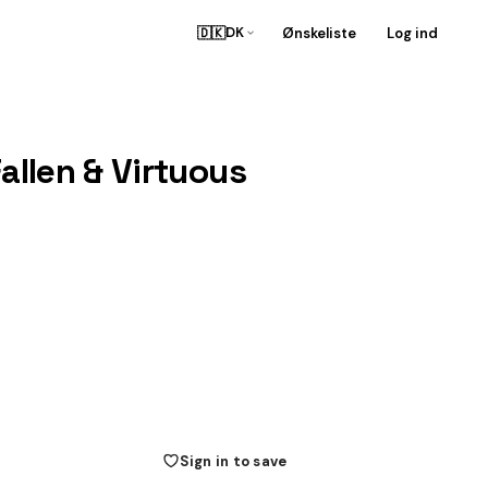
🇩🇰
Ønskeliste
Log ind
DK
Fallen & Virtuous
Sign in to save