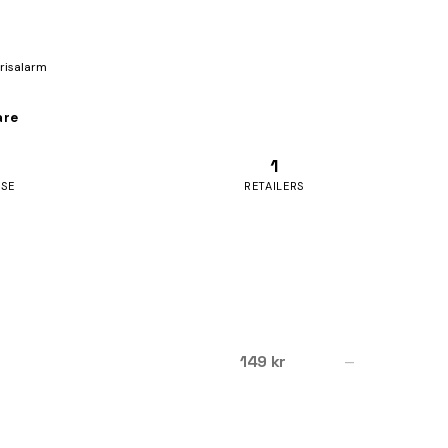
prisalarm
are
1
ASE
RETAILERS
149 kr
—