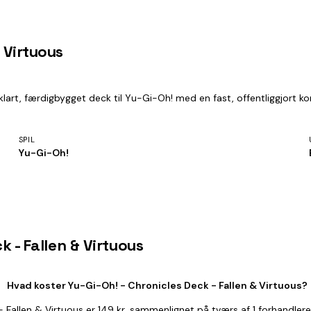
 Virtuous
eklart, færdigbygget deck til Yu-Gi-Oh! med en fast, offentliggjort k
SPIL
Yu-Gi-Oh!
k - Fallen & Virtuous
Hvad koster Yu-Gi-Oh! - Chronicles Deck - Fallen & Virtuous?
- Fallen & Virtuous er 149 kr, sammenlignet på tværs af 1 forhandler