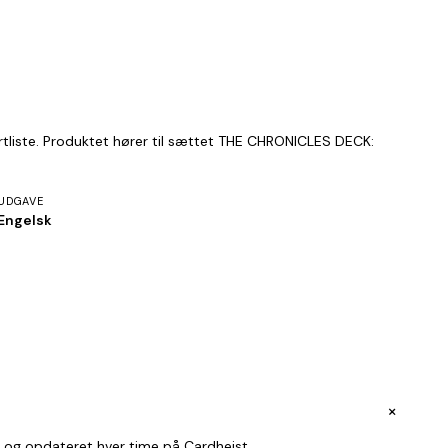
ortliste. Produktet hører til sættet THE CHRONICLES DECK:
UDGAVE
Engelsk
+
e og opdateret hver time på Cardheist.