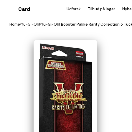
Card
heist
Udforsk
Tilbud på lager
Nyhe
Home
›
Yu-Gi-Oh!
›
Yu-Gi-Oh! Booster Pakke Rarity Collection 5 Tuc