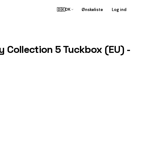
🇩🇰
Ønskeliste
Log ind
DK
y Collection 5 Tuckbox (EU) -