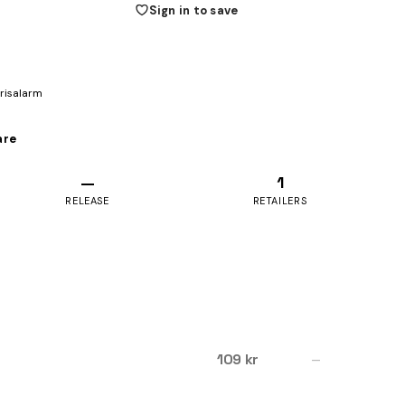
Sign in to save
prisalarm
are
—
1
RELEASE
RETAILERS
109 kr
—