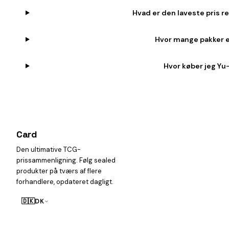
Hvad er den laveste pris r
Hvor mange pakker er
Hvor køber jeg Yu-
Card
heist
Den ultimative TCG-
prissammenligning. Følg sealed
produkter på tværs af flere
forhandlere, opdateret dagligt.
🇩🇰
DK