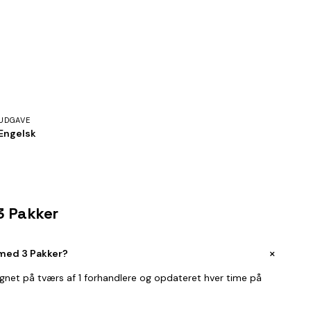
UDGAVE
Engelsk
 3 Pakker
+
 med 3 Pakker?
ignet på tværs af 1 forhandlere og opdateret hver time på