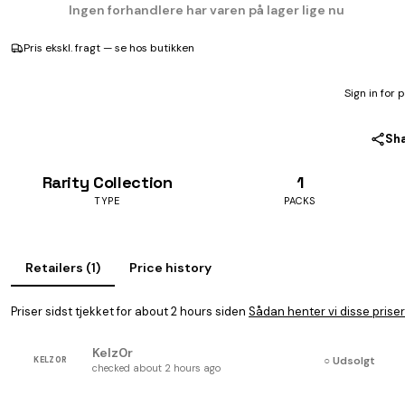
Ingen forhandlere har varen på lager lige nu
Pris ekskl. fragt — se hos butikken
Sign in for 
Sh
Rarity Collection
1
TYPE
PACKS
Retailers (1)
Price history
Priser sidst tjekket for about 2 hours siden
Sådan henter vi disse priser
Kelz0r
○ Udsolgt
KELZ0R
checked about 2 hours ago