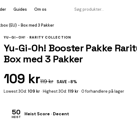
der
Guides
Om os
kbox (EU) - Box med 3 Pakker
YU-GI-OH! ·
RARITY COLLECTION
Yu-Gi-Oh! Booster Pakke Rarit
Box med 3 Pakker
109 kr
119 kr
SAVE −8%
Lowest 30d:
109 kr
· Highest 30d:
119 kr
· 0 forhandlere på lager
50
Heist Score · Decent
HEIST