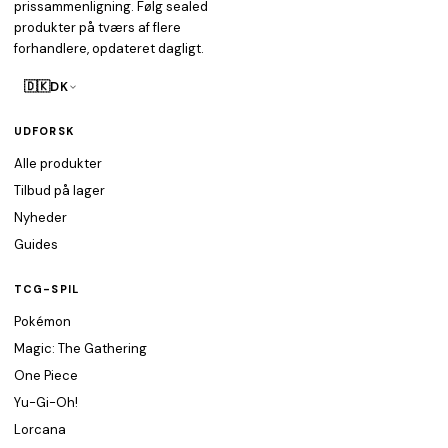
prissammenligning. Følg sealed
produkter på tværs af flere
forhandlere, opdateret dagligt.
🇩🇰
DK
UDFORSK
Alle produkter
Tilbud på lager
Nyheder
Guides
TCG-SPIL
Pokémon
Magic: The Gathering
One Piece
Yu-Gi-Oh!
Lorcana