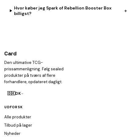
Hvor køber jeg Spark of Rebellion Booster Box
+
billigst?
Card
heist
Den ultimative TCG-
prissammenligning. Følg sealed
produkter på tværs af flere
forhandlere, opdateret dagligt.
🇩🇰
DK
UDFORSK
Alle produkter
Tilbud på lager
Nyheder