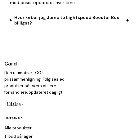
med priser opdateret hver time.
Hvor køber jeg Jump to Lightspeed Booster Box
+
billigst?
Card
heist
Den ultimative TCG-
prissammenligning. Følg sealed
produkter på tværs af flere
forhandlere, opdateret dagligt.
🇩🇰
DK
UDFORSK
Alle produkter
Tilbud på lager