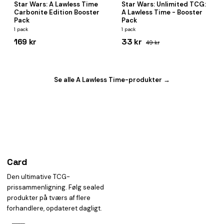
Star Wars: A Lawless Time
Star Wars: Unlimited TCG:
Carbonite Edition Booster
A Lawless Time - Booster
Pack
Pack
1 pack
1 pack
169 kr
33 kr
49 kr
Se alle A Lawless Time-produkter →
Card
heist
Den ultimative TCG-
prissammenligning. Følg sealed
produkter på tværs af flere
forhandlere, opdateret dagligt.