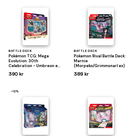
BATTLE DECK
BATTLE DECK
Pokémon TCG: Mega
Pokemon Rival Battle Deck:
Evolution: 30th
Marnie
Celebration - Umbreon ex
(Morpeko/Grimmsnarl ex)
- Battle Deck
390 kr
389 kr
−12%