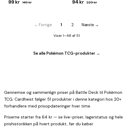
99 kr
94 kr
149 kr
229 kr
← Forrige
1
2
Næste →
Viser 1–48 af 51
Se alle Pokémon TCG-produkter →
Gennemse og sammenlign priser på Battle Deck til Pokémon
TCG. Cardheist følger 51 produkter i denne kategori hos 20+
forhandlere med prisopdateringer hver time.
Priserne starter fra 64 kr — se live-priser, lagerstatus og hele
prishistorikken på hvert produkt, før du køber.