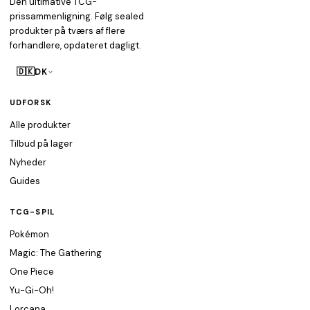
Den ultimative TCG-
prissammenligning. Følg sealed
produkter på tværs af flere
forhandlere, opdateret dagligt.
🇩🇰
DK
UDFORSK
Alle produkter
Tilbud på lager
Nyheder
Guides
TCG-SPIL
Pokémon
Magic: The Gathering
One Piece
Yu-Gi-Oh!
Lorcana