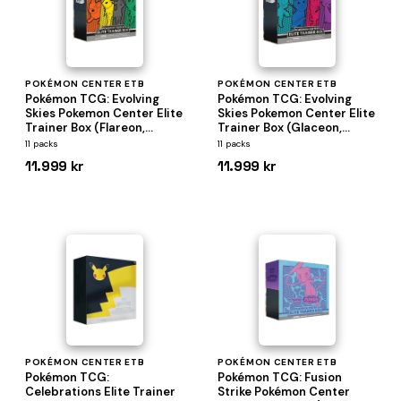
POKÉMON CENTER ETB
POKÉMON CENTER ETB
Pokémon TCG: Evolving
Pokémon TCG: Evolving
Skies Pokemon Center Elite
Skies Pokemon Center Elite
Trainer Box (Flareon,
Trainer Box (Glaceon,
Jolteon, Umbreon,
Vaporeon, Sylveon,
11 packs
11 packs
Leafeon)
Espeon)
11.999 kr
11.999 kr
POKÉMON CENTER ETB
POKÉMON CENTER ETB
Pokémon TCG:
Pokémon TCG: Fusion
Celebrations Elite Trainer
Strike Pokémon Center