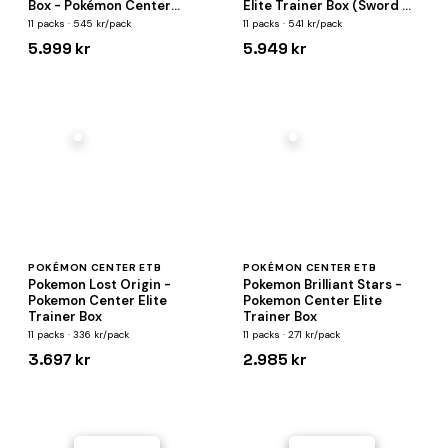
Box - Pokémon Center
Elite Trainer Box (Sword &
Edition (Sword & Shield)
Shield)
11 packs · 545 kr/pack
11 packs · 541 kr/pack
5.999 kr
5.949 kr
POKÉMON CENTER ETB
POKÉMON CENTER ETB
Pokemon Lost Origin -
Pokemon Brilliant Stars -
Pokemon Center Elite
Pokemon Center Elite
Trainer Box
Trainer Box
11 packs · 336 kr/pack
11 packs · 271 kr/pack
3.697 kr
2.985 kr