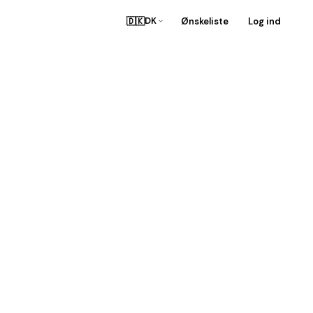
🇩🇰
Ønskeliste
Log ind
DK