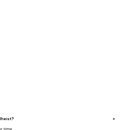
+
dheist?
r time.