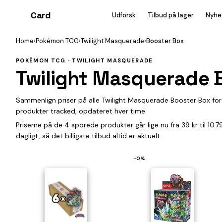
Card
heist
Udforsk
Tilbud på lager
Nyhe
Home
›
Pokémon TCG
›
Twilight Masquerade
›
Booster Box
POKÉMON TCG · TWILIGHT MASQUERADE
Twilight Masquerade 
Sammenlign priser på alle Twilight Masquerade Booster Box fo
produkter tracked, opdateret hver time.
Priserne på de 4 sporede produkter går lige nu fra 39 kr til 10
dagligt, så det billigste tilbud altid er aktuelt.
−0%