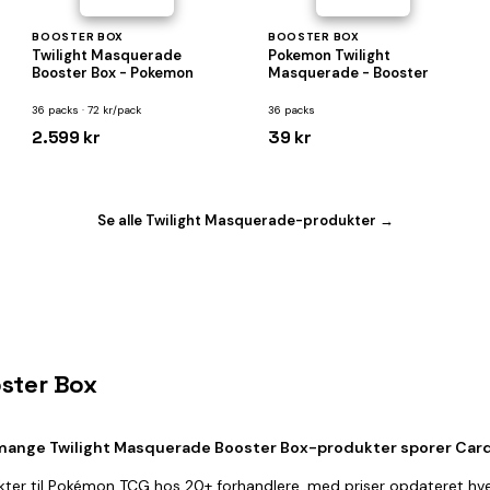
BOOSTER BOX
BOOSTER BOX
Twilight Masquerade
Pokemon Twilight
Booster Box - Pokemon
Masquerade - Booster
36 packs · 72 kr/pack
36 packs
2.599 kr
39 kr
Se alle Twilight Masquerade-produkter →
oster Box
mange Twilight Masquerade Booster Box-produkter sporer Car
ter til Pokémon TCG hos 20+ forhandlere, med priser opdateret hve