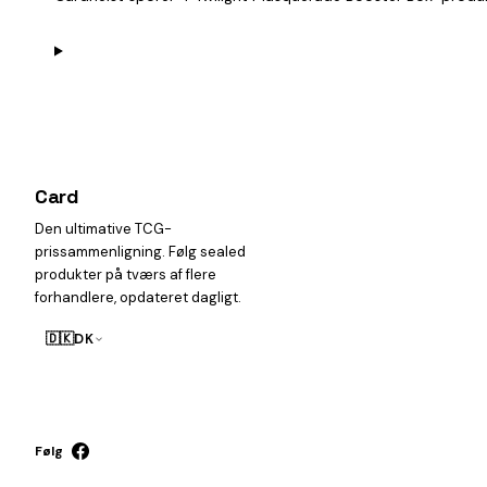
Card
heist
Den ultimative TCG-
prissammenligning. Følg sealed
produkter på tværs af flere
forhandlere, opdateret dagligt.
🇩🇰
DK
Følg