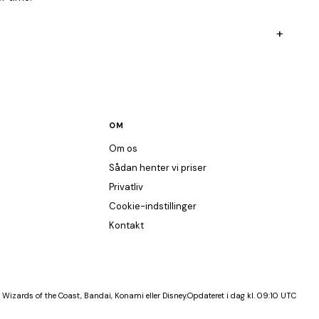
+
OM
Om os
Sådan henter vi priser
Privatliv
Cookie-indstillinger
Kontakt
 Wizards of the Coast, Bandai, Konami eller Disney.
Opdateret i dag kl. 09:10 UTC