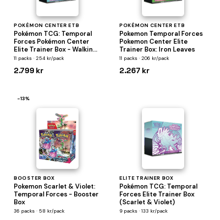
POKÉMON CENTER ETB
POKÉMON CENTER ETB
Pokémon TCG: Temporal
Pokemon Temporal Forces
Forces Pokémon Center
Pokemon Center Elite
Elite Trainer Box - Walking
Trainer Box: Iron Leaves
Wake
11 packs · 254 kr/pack
11 packs · 206 kr/pack
2.799 kr
2.267 kr
−13%
BOOSTER BOX
ELITE TRAINER BOX
Pokemon Scarlet & Violet:
Pokémon TCG: Temporal
Temporal Forces - Booster
Forces Elite Trainer Box
Box
(Scarlet & Violet)
36 packs · 58 kr/pack
9 packs · 133 kr/pack