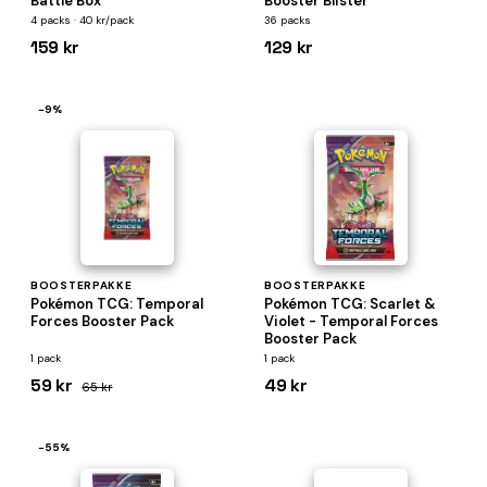
Battle Box
Booster Blister
4 packs · 40 kr/pack
36 packs
159 kr
129 kr
−9%
BOOSTERPAKKE
BOOSTERPAKKE
Pokémon TCG: Temporal
Pokémon TCG: Scarlet &
Forces Booster Pack
Violet - Temporal Forces
Booster Pack
1 pack
1 pack
59 kr
49 kr
65 kr
−55%