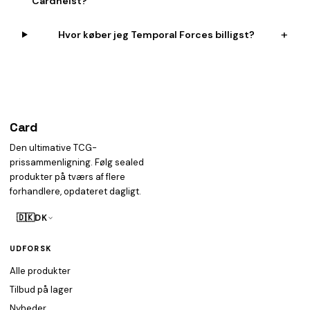
Cardheist?
+
Hvor køber jeg Temporal Forces billigst?
Card
heist
Den ultimative TCG-
prissammenligning. Følg sealed
produkter på tværs af flere
forhandlere, opdateret dagligt.
🇩🇰
DK
UDFORSK
Alle produkter
Tilbud på lager
Nyheder