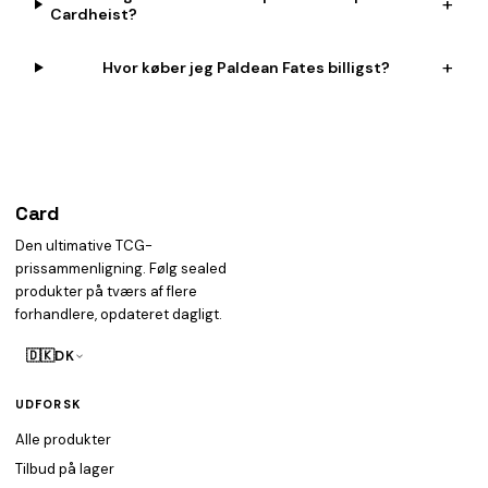
+
Cardheist?
+
Hvor køber jeg Paldean Fates billigst?
Card
heist
Den ultimative TCG-
prissammenligning. Følg sealed
produkter på tværs af flere
forhandlere, opdateret dagligt.
🇩🇰
DK
UDFORSK
Alle produkter
Tilbud på lager