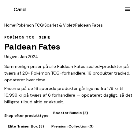
Card
heist
Home
›
Pokémon TCG
›
Scarlet & Violet
›
Paldean Fates
POKÉMON TCG · SERIE
Paldean Fates
Udgivet Jan 2024
Sammenlign priser på alle Paldean Fates sealed-produkter på
tværs af 20+ Pokémon TCG-forhandlere. 16 produkter tracked,
opdateret hver time.
Priserne på de 16 sporede produkter går lige nu fra 179 kr til
10.999 kr på tværs af 6 forhandlere — opdateret dagligt, så det
billigste tilbud altid er aktuelt.
Booster Bundle (3)
Shop efter produkttype:
Elite Trainer Box (3)
Premium Collection (3)