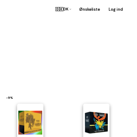
🇩🇰
Ønskeliste
Log ind
DK
−9%