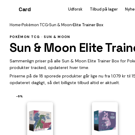
Card
heist
Udforsk
Tilbud på lager
Nyhe
Home
›
Pokémon TCG
›
Sun & Moon
›
Elite Trainer Box
POKÉMON TCG · SUN & MOON
Sun & Moon Elite Train
Sammenlign priser på alle Sun & Moon Elite Trainer Box for Po
produkter tracked, opdateret hver time.
Priserne på de 18 sporede produkter går lige nu fra 1.079 kr til
opdateret dagligt, så det billigste tilbud altid er aktuelt.
−6%