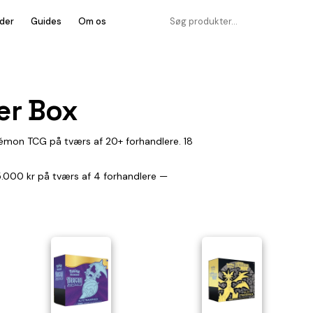
der
Guides
Om os
er Box
kémon TCG på tværs af 20+ forhandlere. 18
 15.000 kr på tværs af 4 forhandlere —