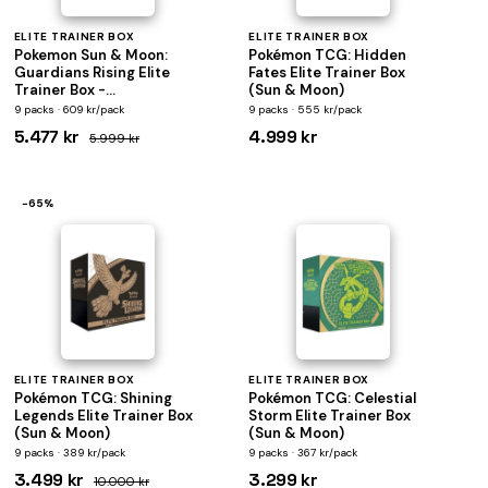
ELITE TRAINER BOX
ELITE TRAINER BOX
Pokemon Sun & Moon:
Pokémon TCG: Hidden
Guardians Rising Elite
Fates Elite Trainer Box
Trainer Box -
(Sun & Moon)
Turneringsboks for
9 packs · 609 kr/pack
9 packs · 555 kr/pack
begyndere
5.477 kr
4.999 kr
5.999 kr
−65%
ELITE TRAINER BOX
ELITE TRAINER BOX
Pokémon TCG: Shining
Pokémon TCG: Celestial
Legends Elite Trainer Box
Storm Elite Trainer Box
(Sun & Moon)
(Sun & Moon)
9 packs · 389 kr/pack
9 packs · 367 kr/pack
3.499 kr
3.299 kr
10.000 kr