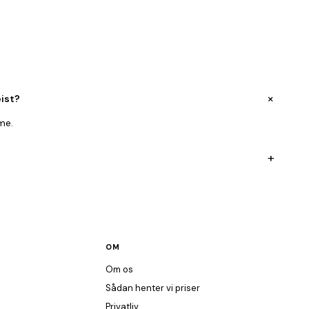
+
ist?
me.
+
OM
Om os
Sådan henter vi priser
Privatliv