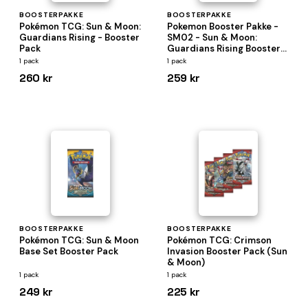
BOOSTERPAKKE
BOOSTERPAKKE
Pokémon TCG: Sun & Moon:
Pokemon Booster Pakke -
Guardians Rising - Booster
SM02 - Sun & Moon:
Pack
Guardians Rising Booster
Pack
1 pack
1 pack
260 kr
259 kr
BOOSTERPAKKE
BOOSTERPAKKE
Pokémon TCG: Sun & Moon
Pokémon TCG: Crimson
Base Set Booster Pack
Invasion Booster Pack (Sun
& Moon)
1 pack
1 pack
249 kr
225 kr