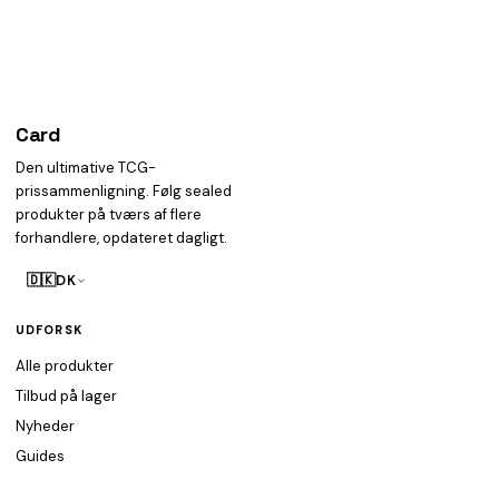
Card
heist
Den ultimative TCG-
prissammenligning. Følg sealed
produkter på tværs af flere
forhandlere, opdateret dagligt.
🇩🇰
DK
UDFORSK
Alle produkter
Tilbud på lager
Nyheder
Guides